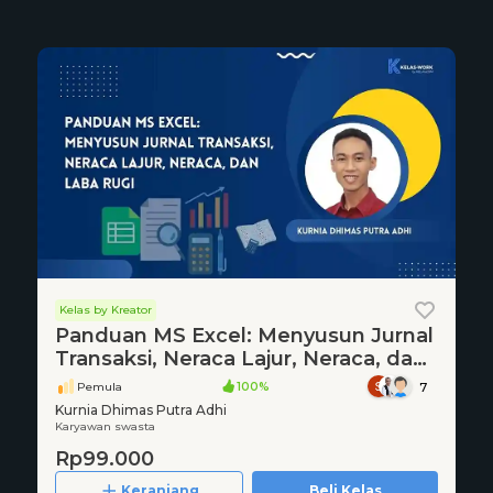
Kelas by Kreator
Panduan MS Excel: Menyusun Jurnal
Transaksi, Neraca Lajur, Neraca, dan
Laba Rugi
Pemula
100%
7
Kurnia Dhimas Putra Adhi
Karyawan swasta
Rp99.000
Keranjang
Beli Kelas