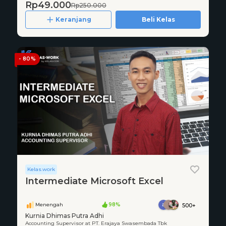
Rp49.000
Rp250.000
Keranjang
Beli Kelas
- 80%
Kelas.work
Intermediate Microsoft Excel
Menengah
98%
500+
Kurnia Dhimas Putra Adhi
Accounting Supervisor at PT. Erajaya Swasembada Tbk