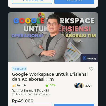
Kelas.work
Google Workspace untuk Efisiensi
dan Kolaborasi Tim
Pemula
100%
500+
Rahmat Kurnia, S.Psi., MM.
Professional Soft Skills Trainers
Rp49.000