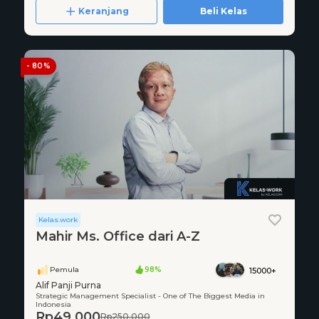
Keranjang
Beli Kelas
- 80%
Kelas.work
Mahir Ms. Office dari A-Z
Pemula
98%
15000+
Alif Panji Purna
Strategic Management Specialist - One of The Biggest Media in
Indonesia
Rp49.000
Rp250.000