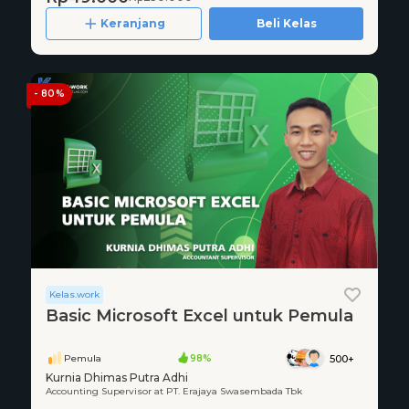
Keranjang
Beli Kelas
- 80%
Kelas.work
Basic Microsoft Excel untuk Pemula
Pemula
98%
500+
Kurnia Dhimas Putra Adhi
Accounting Supervisor at PT. Erajaya Swasembada Tbk