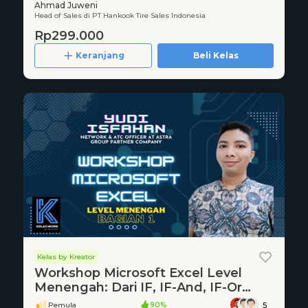
Ahmad Juweni
Head of Sales di PT Hankook Tire Sales Indonesia
Rp299.000
Keranjang
Beli Kelas
Kelas by Kreator
Workshop Microsoft Excel Level
Menengah: Dari IF, IF-And, IF-Or
hingga SUMIF-SUMIFS
Pemula
90%
5