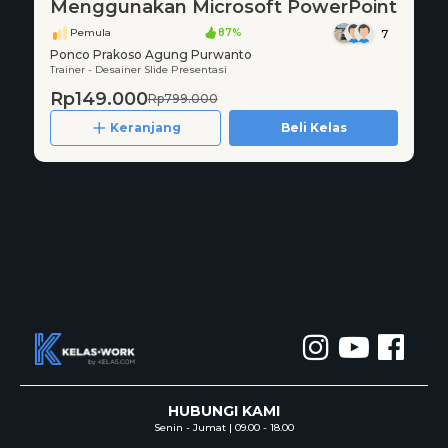
Menggunakan Microsoft PowerPoint
Pemula
87%
7
Ponco Prakoso Agung Purwanto
Trainer - Desainer Slide Presentasi
Rp149.000
Rp799.000
Keranjang
Beli Kelas
HUBUNGI KAMI
Senin - Jumat | 09.00 - 18.00