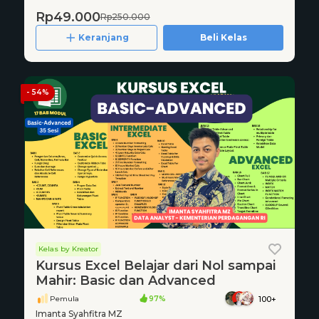
Rp49.000
Rp250.000
Keranjang
Beli Kelas
- 54%
Kelas by Kreator
Kursus Excel Belajar dari Nol sampai
Mahir: Basic dan Advanced
Pemula
97%
100+
Imanta Syahfitra MZ