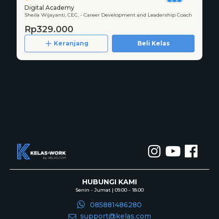
Digital Academy
Sheila Wijayanti, CEC, - Career Development and Leadership Coach
Rp329.000
Keranjang
Beli Kelas
HUBUNGI KAMI
Senin - Jumat | 09.00 - 18.00
085881486280
support@kelas.com