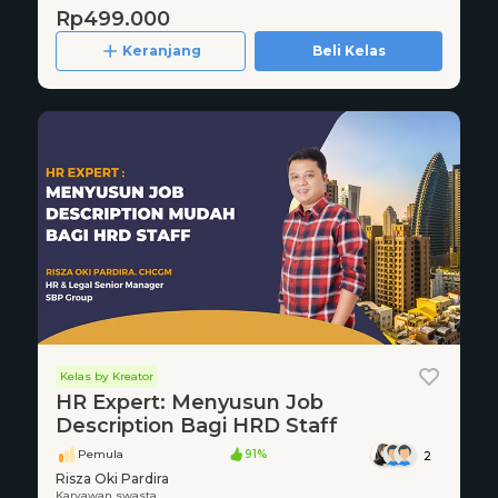
Rp499.000
Keranjang
Beli Kelas
Kelas by Kreator
HR Expert: Menyusun Job
Description Bagi HRD Staff
Pemula
91%
2
Risza Oki Pardira
Karyawan swasta