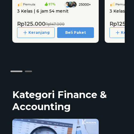
Pemula
97%
Pemula
25000+
3 Kelas | 6 jam 54 menit
3 Kelas | 3
Rp125.000
Rp125.0
Rp147.000
Keranjang
Beli Paket
Keran
Kategori Finance &
Accounting