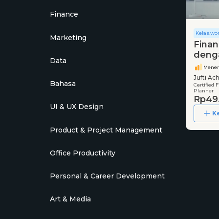
Finance
Kelas.wo
Marketing
Finan
denga
Data
Ala Mi
Mene
Jufti Ac
Bahasa
Certified 
QWP®, 
Planner
Rp49
UI & UX Design
K
Product & Project Management
Office Productivity
Personal & Career Development
Art & Media