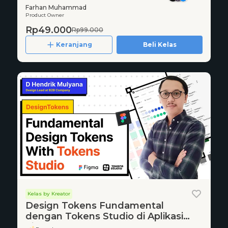
Farhan Muhammad
Product Owner
Rp49.000
Rp99.000
Keranjang
Beli Kelas
Kelas by Kreator
Design Tokens Fundamental
dengan Tokens Studio di Aplikasi
Figma