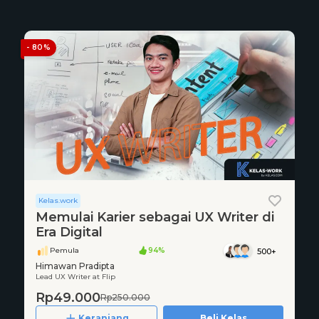
- 80%
Kelas.work
Memulai Karier sebagai UX Writer di
Era Digital
Pemula
94%
500+
Himawan Pradipta
Lead UX Writer at Flip
Rp49.000
Rp250.000
Keranjang
Beli Kelas