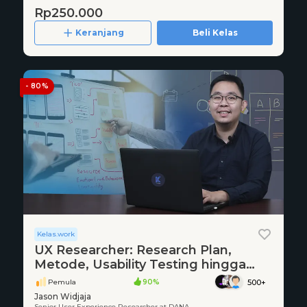
Rp250.000
Keranjang
Beli Kelas
- 80%
Kelas.work
UX Researcher: Research Plan,
Metode, Usability Testing hingga
Karier
Pemula
90%
500+
Jason Widjaja
Senior User Experience Researcher at DANA