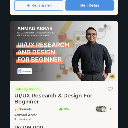
Keranjang
Beli Kelas
Kelas by Kreator
UI/UX Research & Design For
Beginner
Pemula
91%
3
Ahmad Abrar
Profesional
Rp209.000