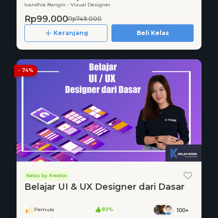
Ivandhia Nangin - Visual Designer
Rp99.000
Rp749.000
Keranjang
Beli Kelas
- 74%
Kelas by Kreator
Belajar UI & UX Designer dari Dasar
Pemula
89%
100+