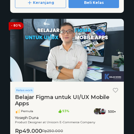
Keranjang
Beli Kelas
- 80%
Kelas.work
Belajar Figma untuk UI/UX Mobile
Apps
Pemula
93%
500+
Yoseph Duna
Product Designer at Unicorn E-Commerce Company
Rp49.000
Rp250.000