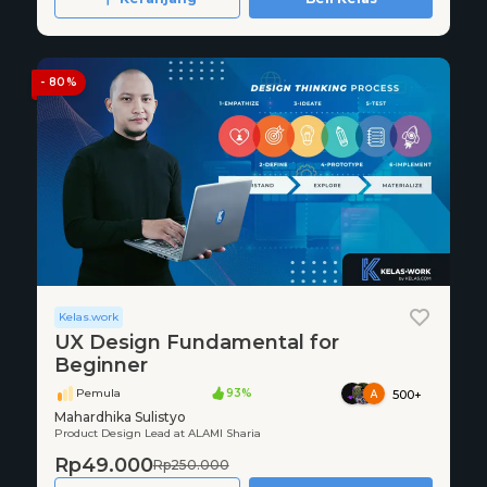
- 80%
Kelas.work
UX Design Fundamental for
Beginner
Pemula
93%
500+
Mahardhika Sulistyo
Product Design Lead at ALAMI Sharia
Rp49.000
Rp250.000