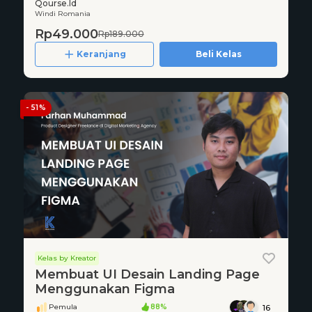
Qourse.Id
Windi Romania
Rp49.000
Rp189.000
Keranjang
Beli Kelas
- 51%
Kelas by Kreator
Membuat UI Desain Landing Page
Menggunakan Figma
Pemula
88%
16