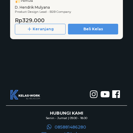
Pemula
D. Hendrik Mulyana
Product Design Lead - B2B Company
Rp329.000
Keranjang
Beli Kelas
HUBUNGI KAMI
Senin - Jumat | 09.00 - 18.00
085881486280