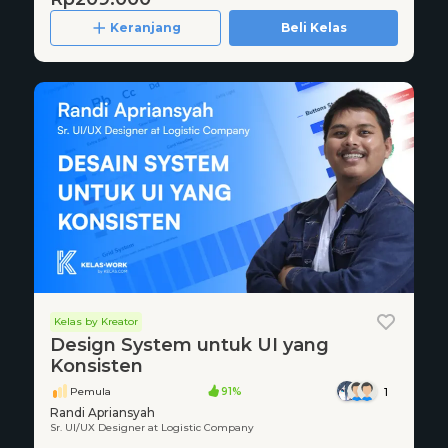
Keranjang
Beli Kelas
Kelas by Kreator
Design System untuk UI yang
Konsisten
Pemula
91%
1
Randi Apriansyah
Sr. UI/UX Designer at Logistic Company