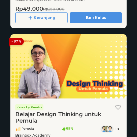
Rp49.000
Rp250.000
Keranjang
Beli Kelas
- 87%
Kelas by Kreator
Belajar Design Thinking untuk
Pemula
Pemula
89%
10
Brainbox Academy