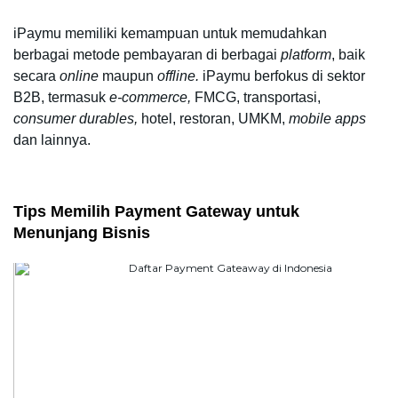
iPaymu memiliki kemampuan untuk memudahkan 
berbagai metode pembayaran di berbagai 
platform
, baik 
secara 
online 
maupun 
offline.
 iPaymu berfokus di sektor 
B2B, termasuk 
e-commerce,
 FMCG, transportasi, 
consumer durables, 
hotel, restoran, UMKM, 
mobile apps
dan lainnya. 
Tips Memilih Payment Gateway untuk 
Menunjang Bisnis