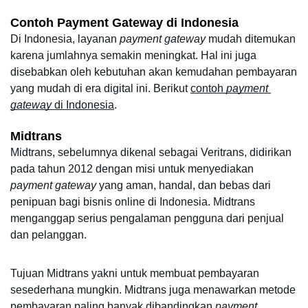
Contoh Payment Gateway di Indonesia
Di Indonesia, layanan 
payment gateway
 mudah ditemukan 
karena jumlahnya semakin meningkat. Hal ini juga 
disebabkan oleh kebutuhan akan kemudahan pembayaran 
yang mudah di era digital ini. Berikut 
contoh 
payment 
gateway
 di Indonesia
. 
Midtrans
Midtrans, sebelumnya dikenal sebagai Veritrans, didirikan 
pada tahun 2012 dengan misi untuk menyediakan
payment gateway
 yang aman, handal, dan bebas dari 
penipuan bagi bisnis online di Indonesia. Midtrans 
menganggap serius pengalaman pengguna dari penjual 
dan pelanggan. 
Tujuan Midtrans yakni untuk membuat pembayaran 
sesederhana mungkin. Midtrans juga menawarkan metode 
pembayaran paling banyak dibandingkan 
payment 