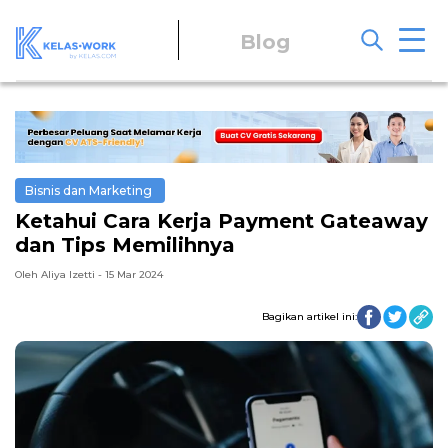
Blog
Bisnis dan Marketing
Ketahui Cara Kerja Payment Gateaway
dan Tips Memilihnya
Oleh Aliya Izetti - 15 Mar 2024
Bagikan artikel ini: