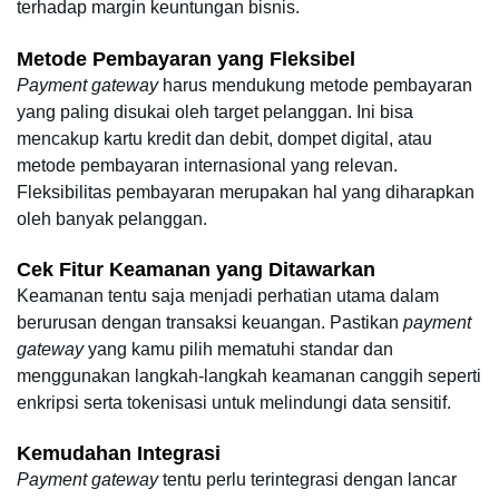
terhadap margin keuntungan bisnis.
Metode Pembayaran yang Fleksibel
Payment gateway
 harus mendukung metode pembayaran 
yang paling disukai oleh target pelanggan. Ini bisa 
mencakup kartu kredit dan debit, dompet digital, atau 
metode pembayaran internasional yang relevan. 
Fleksibilitas pembayaran merupakan hal yang diharapkan 
oleh banyak pelanggan.
Cek Fitur Keamanan yang Ditawarkan
Keamanan tentu saja menjadi perhatian utama dalam 
berurusan dengan transaksi keuangan. Pastikan 
payment 
gateway
 yang kamu pilih mematuhi standar dan 
menggunakan langkah-langkah keamanan canggih seperti 
enkripsi serta tokenisasi untuk melindungi data sensitif.
Kemudahan Integrasi 
Payment gateway
 tentu perlu terintegrasi dengan lancar 