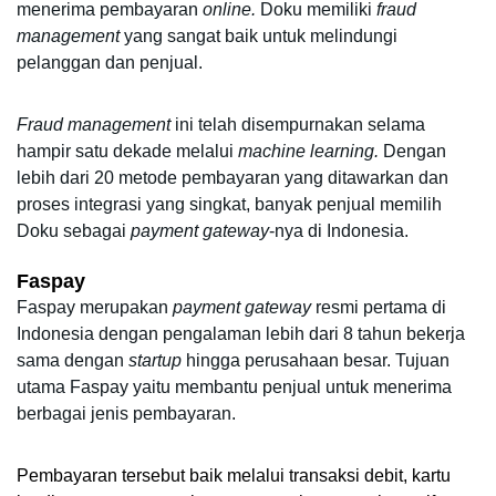
menerima pembayaran 
online.
 Doku memiliki 
fraud 
management
 yang sangat baik untuk melindungi 
pelanggan dan penjual.
Fraud management
 ini telah disempurnakan selama 
hampir satu dekade melalui 
machine learning. 
Dengan 
lebih dari 20 metode pembayaran yang ditawarkan dan 
proses integrasi yang singkat, banyak penjual memilih 
Doku sebagai 
payment gateway
-nya di Indonesia.
Faspay
Faspay merupakan 
payment gateway 
resmi pertama di 
Indonesia dengan pengalaman lebih dari 8 tahun bekerja 
sama dengan 
startup
 hingga perusahaan besar. Tujuan 
utama Faspay yaitu membantu penjual untuk menerima 
berbagai jenis pembayaran.
Pembayaran tersebut baik melalui transaksi debit, kartu 