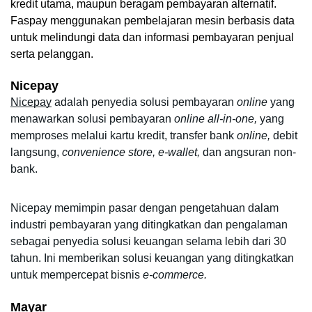
kredit utama, maupun beragam pembayaran alternatif. 
Faspay menggunakan pembelajaran mesin berbasis data 
untuk melindungi data dan informasi pembayaran penjual 
serta pelanggan.
Nicepay
Nicepay
 adalah penyedia solusi pembayaran 
online
 yang 
menawarkan solusi pembayaran
 online
all-in-one,
 yang 
memproses melalui kartu kredit, transfer bank 
online,
 debit 
langsung,
 convenience store, e-wallet,
 dan angsuran non-
bank. 
Nicepay memimpin pasar dengan pengetahuan dalam 
industri pembayaran yang ditingkatkan dan pengalaman 
sebagai penyedia solusi keuangan selama lebih dari 30 
tahun. Ini memberikan solusi keuangan yang ditingkatkan 
untuk mempercepat bisnis 
e-commerce. 
Mayar