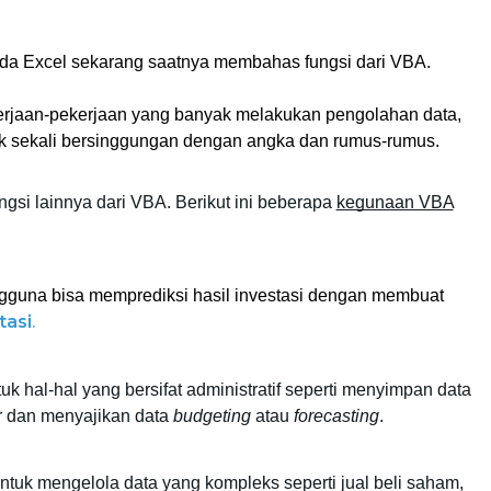
a Excel sekarang saatnya membahas fungsi dari VBA.
erjaan-pekerjaan yang banyak melakukan pengolahan data, 
yak sekali bersinggungan dengan angka dan rumus-rumus. 
ngsi lainnya dari VBA. Berikut ini beberapa 
kegunaan VBA
guna bisa memprediksi hasil investasi dengan membuat 
tasi
.
Virtual Basic for Application bisa digunakan untuk hal-hal yang bersifat administratif seperti menyimpan data 
r dan menyajikan data 
budgeting
 atau 
forecasting
. 
tuk mengelola data yang kompleks seperti jual beli saham, 