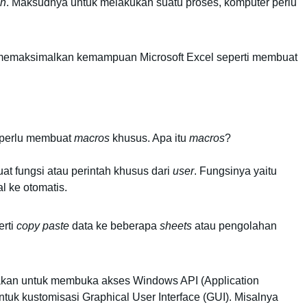
en
. Maksudnya untuk melakukan suatu proses, komputer perlu 
 dapat memaksimalkan kemampuan Microsoft Excel seperti membuat 
perlu membuat 
macros 
khusus. Apa itu 
macros
?
t fungsi atau perintah khusus dari 
user
. Fungsinya yaitu 
l ke otomatis. 
rti 
copy paste 
data ke beberapa 
sheets
 atau pengolahan 
akan untuk membuka akses Windows API (Application 
uk kustomisasi Graphical User Interface (GUI). Misalnya 