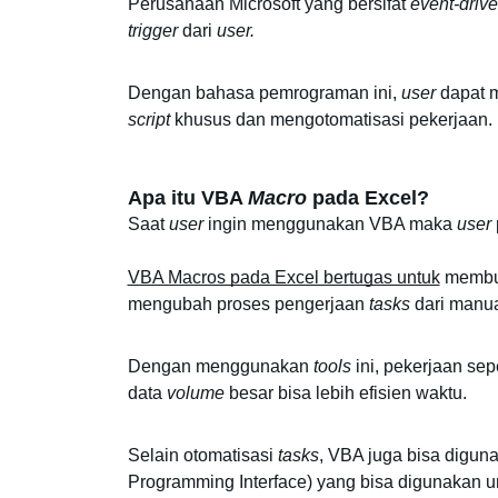
Perusahaan Microsoft yang bersifat 
event-driv
trigger 
dari 
user.
Dengan bahasa pemrograman ini, 
user
script
 khusus dan mengotomatisasi pekerjaan. 
Apa itu VBA 
Macro
 pada Excel? 
Saat 
user
 ingin menggunakan VBA maka 
user 
VBA Macros pada Excel bertugas untuk
 membua
mengubah proses pengerjaan 
tasks 
dari manua
Dengan menggunakan 
tools
 ini, pekerjaan sepe
data 
volume
 besar bisa lebih efisien waktu. 
Selain otomatisasi 
tasks
, VBA juga bisa digun
Programming Interface) yang bisa digunakan unt