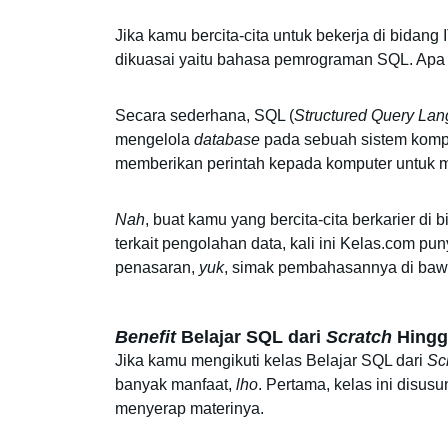
Jika kamu bercita-cita untuk bekerja di bidang 
dikuasai yaitu bahasa pemrograman SQL. Apa 
Secara sederhana, 
SQL (
Structured
Query
Lan
mengelola 
database
 pada sebuah sistem komp
memberikan perintah kepada komputer untuk m
Nah
, buat kamu yang bercita-cita berkarier d
terkait pengolahan data, kali ini Kelas.com pu
penasaran, 
yuk
, simak pembahasannya di bawa
Benefit
 Belajar SQL dari 
Scratch
 Hingg
Jika kamu mengikuti kelas Belajar SQL dari 
Sc
banyak manfaat, 
lho
. Pertama, kelas ini disus
menyerap materinya. 