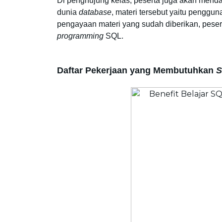
Di penghujung kelas, peserta juga akan mendap
dunia 
database
, materi tersebut yaitu penggu
pengayaan materi yang sudah diberikan, pese
programming
 SQL. 
Daftar Pekerjaan yang Membutuhkan 
S