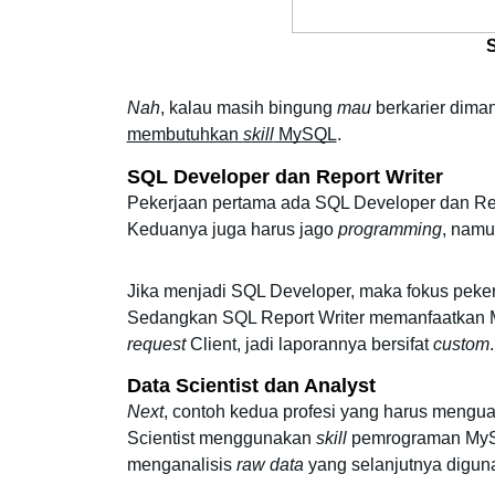
Nah
, kalau masih bingung 
mau
 berkarier dima
membutuhkan 
skill
 MySQL
. 
SQL Developer dan Report Writer 
Pekerjaan pertama ada SQL Developer dan Re
Keduanya juga harus jago 
programming
, namu
Jika menjadi SQL Developer, maka fokus pek
Sedangkan SQL Report Writer memanfaatkan M
request
 Client, jadi laporannya bersifat 
custom
.
Data Scientist dan Analyst
Next
, contoh kedua profesi yang harus mengua
Scientist menggunakan 
skill
 pemrograman MyS
menganalisis 
raw data 
yang selanjutnya diguna