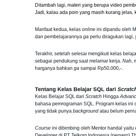
Ditambah lagi, materi yang berupa video pembe
Jadi, kalau ada poin yang masih kurang jelas, 
Manfaat kedua, kelas 
online
 ini dipandu oleh
dan pembelajarannya 
ga
 perlu diragukan lagi, 
Terakhir, setelah selesai mengikuti kelas belaj
sebagai pendukung saat melamar kerja. 
Nah
, 
harganya bahkan 
ga
 sampai Rp50.000,-.
Tentang Kelas Belajar SQL dari 
Scratc
Kelas Belajar SQL dari 
Scratch
 Hingga 
Advan
bahasa pemrograman SQL. Program kelas ini d
yang tidak punya 
background
 atau belum perna
Course
 ini dibimbing oleh Mentor handal yaitu 
Developer di PT Telkom Indonesia (persero) Tb