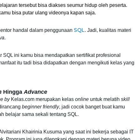
lajaran tersebut bisa diakses seumur hidup oleh peserta. 
kamu bisa putar ulang videonya kapan saja. 
SQL
 Mentor handal dalam penggunaan 
. Jadi, kualitas materi 
ya
. 
ar SQL ini kamu bisa mendapatkan sertifikat profesional 
manfaat itu tadi bisa didapatkan dengan mengikuti kelas yang 
h
 Hingga 
Advance
ce
by
 Kelas.com merupakan kelas 
online
 untuk melatih 
skill
irancang 
beginner
friendly
, jadi cocok banget buat kamu 
h belajar sama sekali tentang SQL. 
Alvitariani Khairinia Kusuma yang saat ini bekerja sebagai IT 
k. Program ini juga dilengkapi dengan materi berupa video 