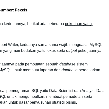
Sumber: Pexels
na kedepannya, berikut ada beberapa 
pekerjaan yang 
port Writer, keduanya sama-sama wajib menguasai MySQL. 
n yang membedakan yaitu fokus serta 
output
 pekerjaannya. 
erjaannya pada pembuatan sebuah 
database
 sistem. 
ySQL untuk membuat laporan dari 
database
 berdasarkan 
 
sai pemrograman SQL yaitu Data Scientist dan Analyst. Data 
QL untuk mengumpulkan, membuat pemodelan serta 
kan untuk dasar penyusunan strategi bisnis.