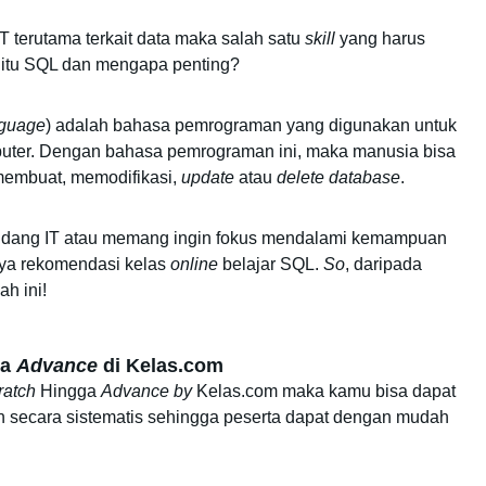
IT terutama terkait data maka salah satu 
skill
 yang harus 
itu SQL dan mengapa penting? 
guage
) adalah
 bahasa pemrograman yang digunakan untuk 
uter. Dengan bahasa pemrograman ini, maka manusia bisa 
embuat, memodifikasi, 
update
 atau 
delete
database
. 
i bidang IT atau memang ingin fokus mendalami kemampuan 
nya rekomendasi kelas 
online
 belajar SQL. 
So
, daripada 
h ini! 
a 
Advance
 di Kelas.com
ratch
 Hingga 
Advance
by
 Kelas.com maka kamu bisa dapat 
un secara sistematis sehingga peserta dapat dengan mudah 