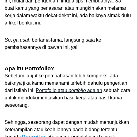
ini, mulai dari pengertian hingga tips membuatnya. 
So
, 
buat kamu yang penasaran atau mungkin akan melamar 
kerja dalam waktu dekat-dekat ini, ada baiknya simak dulu 
artikel berikut ini.  
So
, 
ga
usah
 berlama-lama, langsung saja ke 
pembahasannya di bawah ini, 
ya
! 
Apa itu Portofolio?
Sebelum lanjut ke pembahasan lebih kompleks, ada 
baiknya jika kamu memahami terlebih dahulu pengertian 
dari istilah ini. 
Portofolio atau 
portfolio
 adalah
 sebuah cara 
untuk mendokumentasikan hasil kerja atau hasil karya 
seseorang. 
Sehingga, seseorang dapat dengan mudah menunjukkan 
keterampilan atau keahliannya pada bidang tertentu 
Recruiter
kepada 
. Biasanya, portofolio ini banyak 