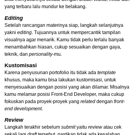
yang terbaru lalu mundur ke belakang. 
Editing
Setelah rancangan materinya siap, langkah selanjutnya 
yakni 
editing
. Tujuannya untuk mempercantik tampilan 
visualnya agar menarik. Kamu tidak perlu terlalu banyak 
menambahkan hiasan, cukup sesuaikan dengan gaya, 
teknik, dan 
personality
-mu. 
Kustomisasi
Karena penyusunan portofolio itu tidak ada 
template
khusus, maka kamu bisa lakukan kustomisasi, untuk 
menyesuaikan dengan posisi yang akan dilamar. Misalnya 
kamu melamar posisi Front-End Developer, maka cukup 
fokuskan pada proyek-proyek yang 
related
 dengan 
front-
end development
.
Review
Langkah terakhir sebelum 
submit
 yaitu 
review
 atau cek 
sekali lagi 
draft
 tersebut, pastikan tidak ada kesalahan 