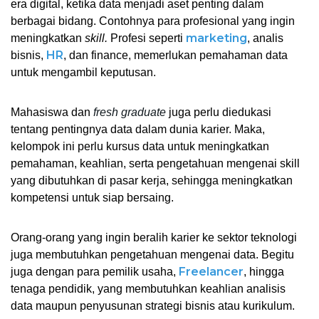
era digital, ketika data menjadi aset penting dalam 
berbagai bidang. Contohnya para profesional yang ingin 
marketing
meningkatkan 
skill. 
Profesi seperti 
, analis 
HR
bisnis, 
, dan finance, memerlukan pemahaman data 
untuk mengambil keputusan.
Mahasiswa dan 
fresh graduate
 juga perlu diedukasi 
tentang pentingnya data dalam dunia karier. Maka, 
kelompok ini perlu kursus data untuk meningkatkan 
pemahaman, keahlian, serta pengetahuan mengenai skill 
yang dibutuhkan di pasar kerja, sehingga meningkatkan 
kompetensi untuk siap bersaing.  
Orang-orang yang ingin beralih karier ke sektor teknologi 
juga membutuhkan pengetahuan mengenai data. Begitu 
Freelancer
juga dengan para pemilik usaha, 
, hingga 
tenaga pendidik, yang membutuhkan keahlian analisis 
data maupun penyusunan strategi bisnis atau kurikulum. 