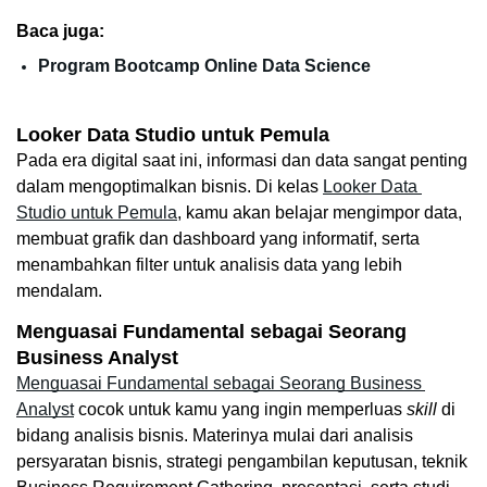
Baca juga:
Program Bootcamp Online Data Science
Looker Data Studio untuk Pemula
Pada era digital saat ini, informasi dan data sangat penting 
dalam mengoptimalkan bisnis. Di kelas 
Looker Data 
Studio untuk Pemula
, kamu akan belajar mengimpor data, 
membuat grafik dan dashboard yang informatif, serta 
menambahkan filter untuk analisis data yang lebih 
mendalam. 
Menguasai Fundamental sebagai Seorang 
Business Analyst
Menguasai Fundamental sebagai Seorang Business 
Analyst
 cocok untuk kamu yang ingin memperluas 
skill 
di 
bidang analisis bisnis. Materinya mulai dari analisis 
persyaratan bisnis, strategi pengambilan keputusan, teknik 