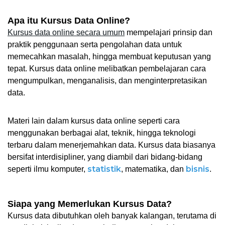
Apa itu Kursus Data Online?
Kursus data online secara umum
 mempelajari prinsip dan 
praktik penggunaan serta pengolahan data untuk 
memecahkan masalah, hingga membuat keputusan yang 
tepat. Kursus data online melibatkan pembelajaran cara 
mengumpulkan, menganalisis, dan menginterpretasikan 
data.
Materi lain dalam kursus data online seperti cara 
menggunakan berbagai alat, teknik, hingga teknologi 
terbaru dalam menerjemahkan data. Kursus data biasanya 
bersifat interdisipliner, yang diambil dari bidang-bidang 
statistik
bisnis
seperti ilmu komputer, 
, matematika, dan 
.
Siapa yang Memerlukan Kursus Data?
Kursus data dibutuhkan oleh banyak kalangan, terutama di 