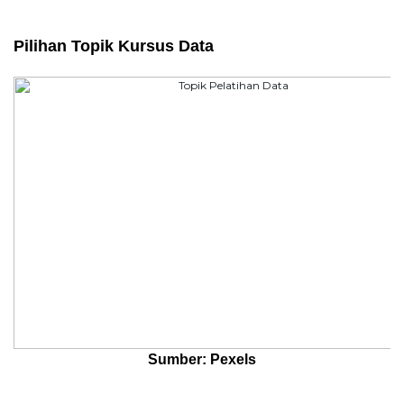
Pilihan Topik Kursus Data
Sumber: Pexels