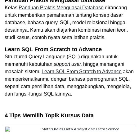
Panduan Praktis Menguasai Database
Kelas 
Panduan Praktis Menguasai Database
 dirancang 
untuk memberikan pemahaman tentang konsep dasar 
database, bahasa query, SQL, model relasional hingga 
desainnya. Kamu akan diajarkan kombinasi materi teori, 
studi kasus, contoh nyata serta latihan praktis.
Learn SQL From Scratch to Advance
Structured Query Language (SQL) digunakan untuk 
memenuhi kebutuhan 
support user,
 hingga menangani 
masalah sistem. 
Learn SQL From Scratch to Advance
 akan 
memperkenalkanmu dengan bahasa pemrograman SQL, 
seperti cara pemilihan data, menggabungkan, mengelola, 
dan fungsi-fungsi SQL lainnya.
4 Tips Memilih Topik Kursus Data