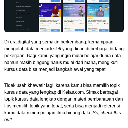
Di era digital yang semakin berkembang, kemampuan 
mengolah data menjadi 
skill
 yang dicari di berbagai bidang 
pekerjaan. Bagi kamu yang ingin mulai belajar dunia data 
namun masih bingung harus mulai dari mana, mengikuti 
kursus data bisa menjadi langkah awal yang tepat. 
Tidak usah khawatir lagi, karena kamu bisa memilih topik 
kursus data yang lengkap di Kelas.com. Simak berbagai 
topik kursus data lengkap dengan materi pembahasan dan 
tips memilih topik yang tepat, serta bisa menjadi referensi 
kamu dalam mempelajari ilmu bidang data. 
So, check this 
out!