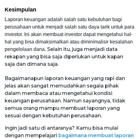
Kesimpulan
Laporan keuangan adalah salah satu kebutuhan bagi 
perusahaan untuk menjadi salah satu daya tarik untuk para 
investor. Ini akan membuat investor dapat mengetahui hal-
hal yang bisa dimaksimalkan atau diminimalisir kesalahan 
Selain itu, juga menjadi data 
pengelolaan dana. 
rekapan yang bisa saja diperlukan untuk kapan 
saja dan dimana saja.
Bagaimanapun laporan keuangan yang rapi dan 
jelas akan sangat memudahkan segala pihak 
dalam membaca atau mengetahui kondisi 
keuangan perusahaan. Namun sayangnya, tidak 
semua orang mampu membuat laporan yang 
sesuai dengan kebutuhan perusahaan. 
Ingin jadi satu di antaranya? Kamu bisa mulai 
dengan mempelajari 
bagaimana membuat laporan 