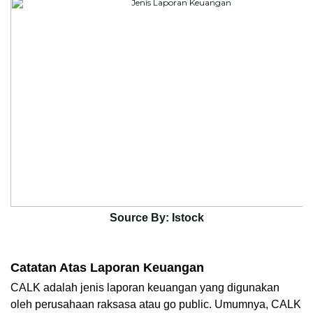
Source By: Istock
Catatan Atas Laporan Keuangan
CALK adalah jenis laporan keuangan yang digunakan 
oleh perusahaan raksasa atau go public. Umumnya, CALK 