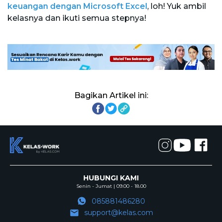
keuangan dengan Microsoft Excel
, loh! Yuk ambil 
kelasnya dan ikuti semua stepnya!
Bagikan Artikel ini:
HUBUNGI KAMI
Senin - Jumat | 09.00 - 18.00
085881486280
support@kelas.com