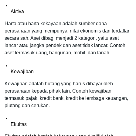
Aktiva
Harta atau harta kekayaan adalah sumber dana 
perusahaan yang mempunyai nilai ekonomis dan terdaftar 
secara sah. Aset dibagi menjadi 2 kategori, yaitu aset 
lancar atau jangka pendek dan aset tidak lancar. Contoh 
aset termasuk uang, bangunan, mobil, dan tanah.
Kewajiban
Kewajiban adalah hutang yang harus dibayar oleh 
perusahaan kepada pihak lain. Contoh kewajiban 
termasuk pajak, kredit bank, kredit ke lembaga keuangan, 
piutang dan cerukan.
Ekuitas