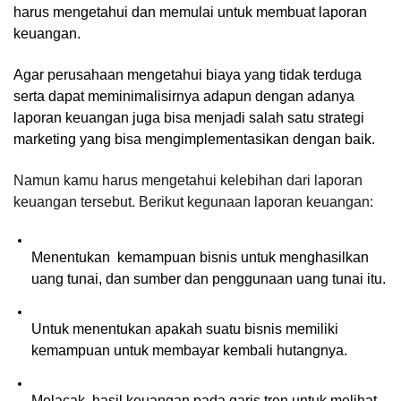
harus mengetahui dan memulai untuk membuat laporan 
keuangan.
Agar perusahaan mengetahui biaya yang tidak terduga 
serta dapat meminimalisirnya adapun dengan adanya 
laporan keuangan juga bisa menjadi salah satu strategi 
marketing yang bisa mengimplementasikan dengan baik.  
Namun kamu harus mengetahui kelebihan dari laporan 
keuangan tersebut. 
Berikut kegunaan laporan keuangan:
Menentukan  kemampuan bisnis untuk menghasilkan 
uang tunai, dan sumber dan penggunaan uang tunai itu.
Untuk menentukan apakah suatu bisnis memiliki 
kemampuan untuk membayar kembali hutangnya.
Melacak  hasil keuangan pada garis tren untuk melihat 