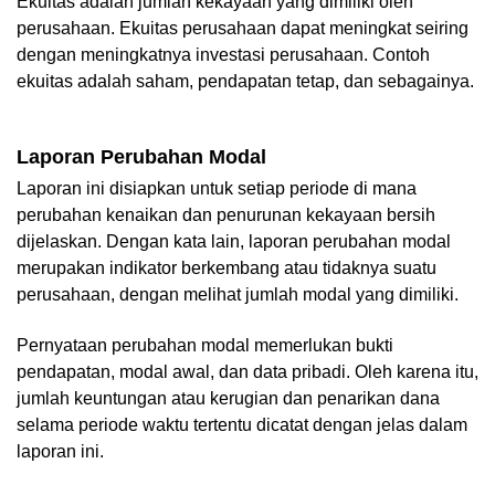
Ekuitas adalah jumlah kekayaan yang dimiliki oleh 
perusahaan. Ekuitas perusahaan dapat meningkat seiring 
dengan meningkatnya investasi perusahaan. Contoh 
ekuitas adalah saham, pendapatan tetap, dan sebagainya.
Laporan Perubahan Modal
Laporan ini disiapkan untuk setiap periode di mana 
perubahan kenaikan dan penurunan kekayaan bersih 
dijelaskan. Dengan kata lain, laporan perubahan modal 
merupakan indikator berkembang atau tidaknya suatu 
perusahaan, dengan melihat jumlah modal yang dimiliki.
Pernyataan perubahan modal memerlukan bukti 
pendapatan, modal awal, dan data pribadi. Oleh karena itu, 
jumlah keuntungan atau kerugian dan penarikan dana 
selama periode waktu tertentu dicatat dengan jelas dalam 
laporan ini.