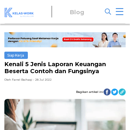
Blog
Siap Kerja
Kenali 5 Jenis Laporan Keuangan
Beserta Contoh dan Fungsinya
Oleh Farrel Baihaqi - 28 Jul 2022
Bagikan artikel ini: