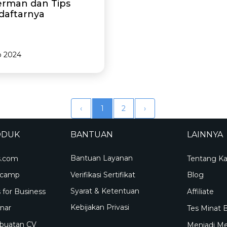
erman dan Tips
aftarnya
b 2024
‹
1
2
›
ODUK
BANTUAN
LAINNYA
Bantuan Layanan
s.com
Tentang K
Verifikasi Sertifikat
tcamp
Blog
Syarat & Ketentuan
 for Business
Affiliate
Kebijakan Privasi
nar
Tes Minat 
uatan CV
Menjadi M