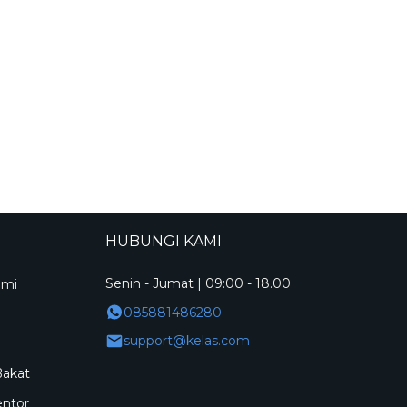
HUBUNGI KAMI
Senin - Jumat | 09:00 - 18.00
ami
085881486280
support@kelas.com
Bakat
entor