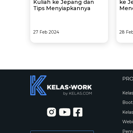
Kuliah ke Jepang dan
ke J
Tips Menyiapkannya
Mend
27 Feb 2024
28 Fe
PR
Kela
Boo
Kelas
Webi
Pemb