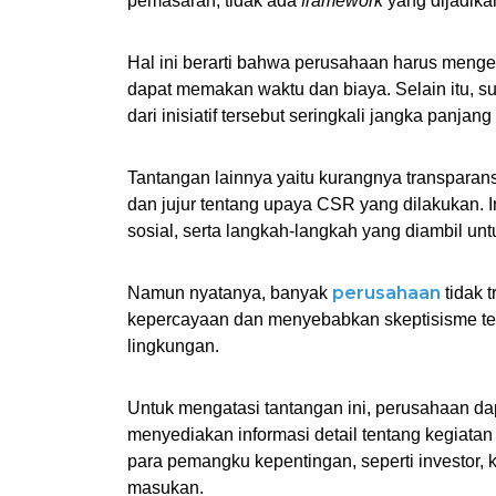
pemasaran, tidak ada 
framework 
yang dijadika
Hal ini berarti bahwa perusahaan harus mengem
dapat memakan waktu dan biaya. Selain itu, sul
dari inisiatif tersebut seringkali jangka panjang 
Tantangan lainnya yaitu kurangnya transparansi
dan jujur tentang upaya CSR yang dilakukan. I
sosial, serta langkah-langkah yang diambil un
perusahaan
Namun nyatanya, banyak 
 tidak 
kepercayaan dan menyebabkan skeptisisme ten
lingkungan. 
Untuk mengatasi tantangan ini, perusahaan d
menyediakan informasi detail tentang kegiata
para pemangku kepentingan, seperti investor,
masukan.