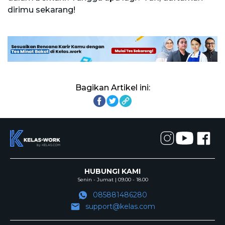
dirimu sekarang!
Bagikan Artikel ini:
HUBUNGI KAMI
Senin - Jumat | 09.00 - 18.00
085881486280
support@kelas.com