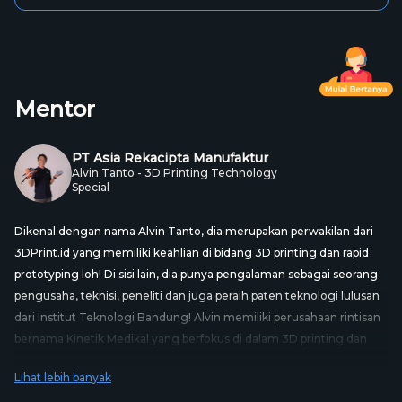
Mentor
PT Asia Rekacipta Manufaktur
Alvin Tanto - 3D Printing Technology
Special
Dikenal dengan nama Alvin Tanto, dia merupakan perwakilan dari
3DPrint.id yang memiliki keahlian di bidang 3D printing dan rapid
prototyping loh! Di sisi lain, dia punya pengalaman sebagai seorang
pengusaha, teknisi, peneliti dan juga peraih paten teknologi lulusan
dari Institut Teknologi Bandung! Alvin memiliki perusahaan rintisan
bernama Kinetik Medikal yang berfokus di dalam 3D printing dan
kegunaannya di dunia nyata. Belajar bersama ahlinya di dunia 3D
Lihat lebih banyak
printing agar kamu enggak ketinggalan tools yang sedang