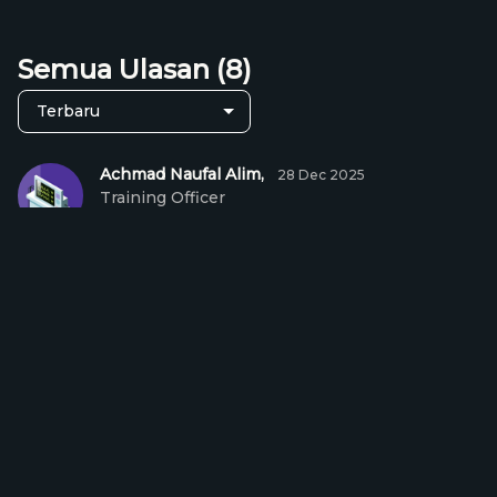
dibutuhkan!
Semua Ulasan (8)
Achmad Naufal Alim,
28 Dec 2025
Training Officer
Rp 209.000
Harga Kelas:
Materinya menambah skill.
+
Keranjang
Beli Kelas
kembali ke harga normal
19 : 9 : 18
Ilham Sauqi,
09 Dec 2025
Pekerja lepas / freelance
Asesmen yang diberikan mengulas materi.