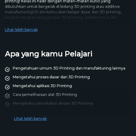
printing! Kelas ini hadir dengan materi-materi kunci yang
dibutuhkan untuk bergerak di bidang 3D printing atau additive
manufacturing! Di sini kamu akan belajar dasar dari 3D printing,
langkah-langkah penggunaan 3D printing, kelebihannya dari
manufacturing traditional, hingga dampak potensi 3D printing ke
depannya loh! Pelajari keseluruhan 3D printing di sini!
Lihat lebih banyak
Apa yang kamu Pelajari
Pengetahuan umum 3D Printing dan manufakturing lainnya
Mengetahui proses dasar dari 3D Printing
Mengetahui aplikasi 3D Printing
Cara pemeliharaan alat 3D Printing
Mengetahui percetakan desain 3D Printing
Mengetahui bahan-bahan dari 3D Printing
Lihat lebih banyak