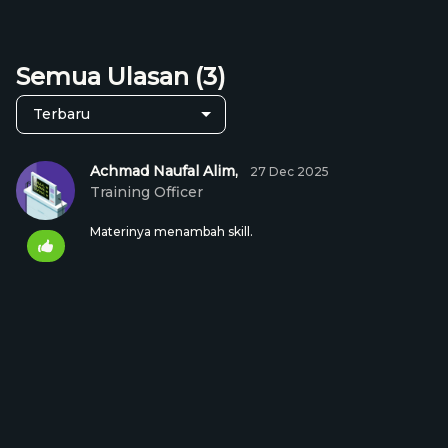
pendekatannya!
Semua Ulasan (3)
Achmad Naufal Alim,
27 Dec 2025
Training Officer
Materinya menambah skill.
Rp 499.000
Harga Kelas:
+
Keranjang
Beli Kelas
kembali ke harga normal
6 : 13 : 15
Ilham Sauqi,
11 Dec 2025
Pekerja lepas / freelance
Asesmen yang diberikan mengulas materi.