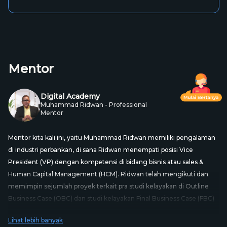
Mentor
Digital Academy
Muhammad Ridwan - Professional
Mentor
Mentor kita kali ini, yaitu Muhammad Ridwan memiliki pengalaman
di industri perbankan, di sana Ridwan menempati posisi Vice
President (VP) dengan kompetensi di bidang bisnis atau sales &
Human Capital Management (HCM). Ridwan telah mengikuti dan
memimpin sejumlah proyek terkait pra studi kelayakan di Outline
Business Case (OBC) dan studi kelayakan Final Business Case (FBC)
loh! Dengan jam terbangnya yang tinggi, mentor kita kali ini akan
Lihat lebih banyak
mengajarkanmu ruang lingkup kecerdasan manusia sesuai