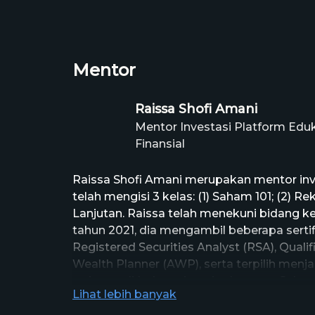
Mentor
Raissa Shofi Amani
Mentor Investasi Platform Eduk
Finansial
Raissa Shofi Amani merupakan mentor inv
telah mengisi 3 kelas: (1) Saham 101; (2) R
Lanjutan. Raissa telah menekuni bidang k
tahun 2021, dia mengambil beberapa sertif
Registered Securities Analyst (RSA), Qual
Wealth Planner (AWP), serta terpilih me
terbesar di Indonesia, yaitu Investor Saha
Lihat lebih banyak
Raissa telah dipercayai oleh puluhan orga
Indonesia sebagai pembicara pada webinar b