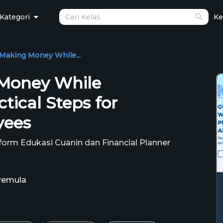
Kategori
Ke
Making Money While...
 Money While
ctical Steps for
yees
tform Edukasi Cuanin dan Financial Planner
Pemula