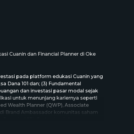
asi Cuanin dan Financial Planner di Oke
estasi pada platform edukasi Cuanin yang
eksa Dana 101 dan; (3) Fundamental
euangan dan investasi pasar modal sejak
ikasi untuk menunjang kariernya seperti
ified Wealth Planner (QWP), Associate
njadi Brand Ambassador komunitas saham
m Pemula (ISP). Berkat kegigihannya,
nisasi, komunitas, dan lembaga diseluruh
idang financial planner, investasi 101,