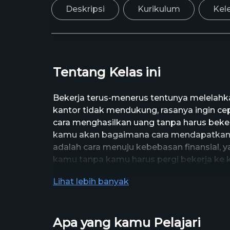
Deskripsi
Kurikulum
Kel
Tentang Kelas ini
Bekerja terus-menerus tentunya melelahk
kantor tidak mendukung, rasanya ingin ce
cara menghasilkan uang tanpa harus bekerja
kamu akan bagaimana cara mendapatkan 
adalah cara menuju kebebasan finansial,
kamu tanpa kamu harus pergi bekerja ke 
yang perlu kamu lakukan hanyalah bersant
Lihat lebih banyak
keluarga. Bagaimana caranya? Langsung sa
passive income di kelas ini!
Apa yang kamu Pelajari