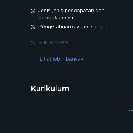
Jenis-jenis pendapatan dan
perbedaannya
Pengetahuan dividen saham
SBN & SSBN
P2P lending
Lihat lebih banyak
Kurikulum