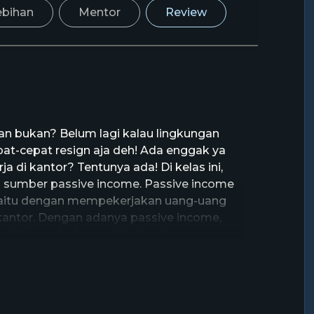
ebihan
Mentor
Review
an bukan? Belum lagi kalau lingkungan
pat-cepat resign aja deh! Ada enggak ya
 di kantor? Tentunya ada! Di kelas ini,
sumber passive income. Passive income
 yaitu dengan mempekerjakan uang-uang
kantor. Dengan adanya passive income,
ai di rumah, dan quality time bersama
ja pelajari keseluruhan materi mengenai