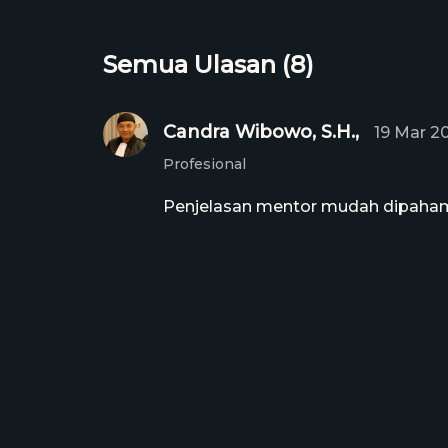
investasi saham, dan lain sebagainya.
Semua Ulasan (8)
Candra Wibowo, S.H.,
19 Mar 2
Profesional
Penjelasan mentor mudah dipaham
Achmad Naufal Alim,
28 Dec 2
Training Officer
Penjelasan mentor mudah dipaham