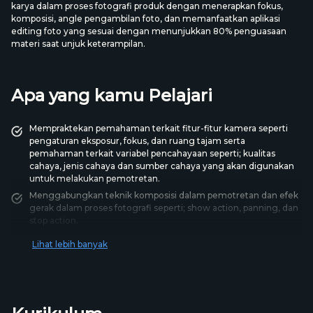
karya dalam proses fotografi produk dengan menerapkan fokus,
komposisi, angle pengambilan foto, dan memanfaatkan aplikasi
editing foto yang sesuai dengan menunjukkan 80% penguasaan
materi saat unjuk keterampilan.
Apa yang kamu Pelajari
Mempraktekan pemahaman terkait fitur-fitur kamera seperti
pengaturan eksposur, fokus, dan ruang tajam serta
pemahaman terkait variabel pencahayaan seperti; kualitas
cahaya, jenis cahaya dan sumber cahaya yang akan digunakan
untuk melakukan pemotretan.
Menggabungkan teknik komposisi dalam pemotretan dan efek
gerak dalam proses fotografi seperti; show action, panning, dan
stop action.
Mengintegrasikan teknik fokus, komposisi, dan sudut
Lihat lebih banyak
pengambilan foto diantaranya yaitu; High angle, Low Angle,
Bird Eye Angle, Eye View Angle, Frog View Angle, dan Dutch
Angle.
Menciptakan hasil edit kreatif dengan pemahaman tools-tools
editing foto pada aplikasi Adobe Photoshop Express dan