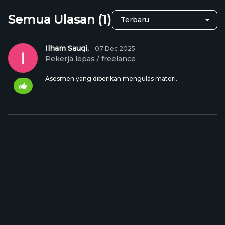
Semua Ulasan (1)
Ilham Sauqi,
07 Dec 2025
Pekerja lepas / freelance
Asesmen yang diberikan mengulas materi.
Rp 250.000
Harga Kelas:
Rp 129.000
+
Keranjang
Beli Kelas
Kelas Lain yang Mungkin Kamu
Suka
- 80%