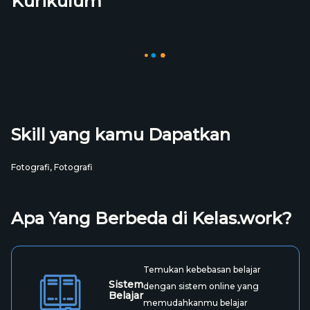
Kurikulum
PicsArt.
Menciptakan hasil edit kreatif dengan pemahaman tools-tools
editing foto pada aplikasi Snapseed dan VSCO.
Skill yang kamu Dapatkan
Fotografi,
Fotografi
Apa Yang Berbeda di Kelas.work?
Temukan kebebasan belajar
Sistem
dengan sistem online yang
Belajar
memudahkanmu belajar