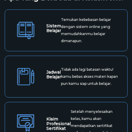
Lihat Semua Materi
Skill yang kamu Dapatkan
Communication Skill,
Negotiation Skill,
Listening Skill,
Public
Speaking,
Critical Thinking,
Critical Thinking
Apa Yang Berbeda di Kelas.work?
Temukan kebebasan belajar
Sistem
dengan sistem online yang
Belajar
memudahkanmu belajar
dimanapun.