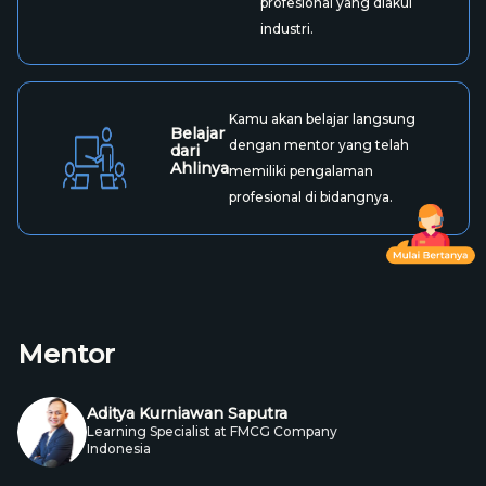
Tidak ada lagi batasan waktu!
Jadwal
Belajar
kamu bebas akses materi kapan
pun kamu siap untuk belajar.
Setelah menyelesaikan
Klaim
kelas, kamu akan
Profesional
mendapatkan sertifikat
Sertifikat
profesional yang diakui
industri.
Kamu akan belajar langsung
Belajar
dengan mentor yang telah
dari
Ahlinya
memiliki pengalaman