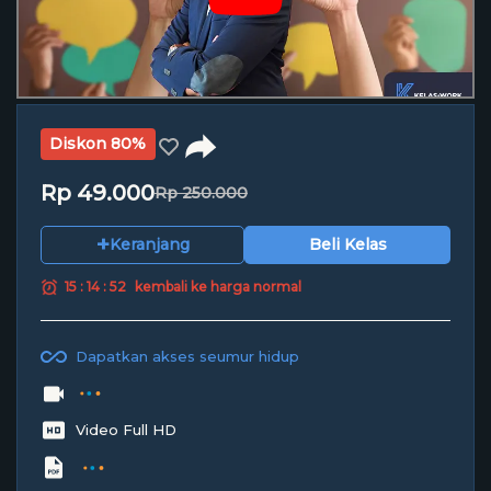
Diskon 80%
Rp 49.000
Rp 250.000
+
Keranjang
Beli Kelas
15 : 14 : 51
kembali ke harga normal
Dapatkan akses seumur hidup
9 Chapter | 1 Jam 35 Menit
Video Full HD
1 Workbook (PDF)