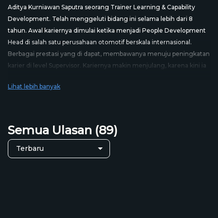
profesional di bidangnya.
Mentor
Aditya Kurniawan Saputra
Learning Specialist at FMCG Company
Indonesia
Aditya Kurniawan Saputra seorang Trainer Learning & Capability
Development. Telah menggeluti bidang ini selama lebih dari 8
tahun. Awal kariernya dimulai ketika menjadi People Development
Head di salah satu perusahaan otomotif berskala internasional.
Rp 250.000
Harga Kelas:
Rp 49.000
Berbagai prestasi yang di dapat, membawanya menuju peningkatan
+
karier di level Supervisor. Kariernya makin menjulang, karena kini ia
Keranjang
Beli Kelas
telah berhasil menempati posisi sebagai Learning Specialist Manager