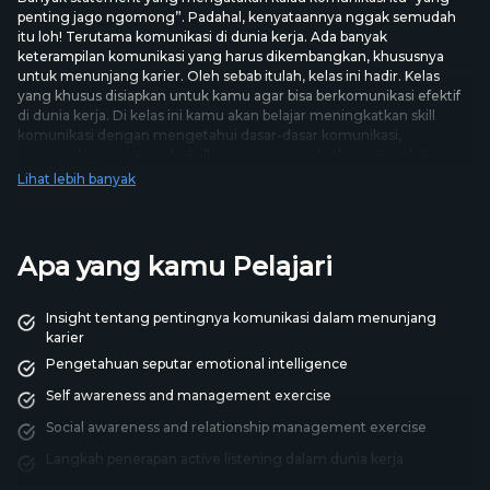
penting jago ngomong”. Padahal, kenyataannya nggak semudah
itu loh! Terutama komunikasi di dunia kerja. Ada banyak
keterampilan komunikasi yang harus dikembangkan, khususnya
untuk menunjang karier. Oleh sebab itulah, kelas ini hadir. Kelas
yang khusus disiapkan untuk kamu agar bisa berkomunikasi efektif
di dunia kerja. Di kelas ini kamu akan belajar meningkatkan skill
komunikasi dengan mengetahui dasar-dasar komunikasi,
menerapkan emotional intelligence, meningkatkan active listening
skill, teknik negosiasi, strategi persuasif, hingga presentasi efektif.
Lihat lebih banyak
Kelas yang tepat, untuk menunjang skill komunikasi hebat!
Apa yang kamu Pelajari
Insight tentang pentingnya komunikasi dalam menunjang
karier
Pengetahuan seputar emotional intelligence
Self awareness and management exercise
Social awareness and relationship management exercise
Langkah penerapan active listening dalam dunia kerja
Strategi persuasif di lingkungan kerja