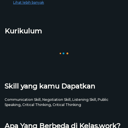
Lihat lebih banyak
Teknik negosiasi yang tepat dalam dunia kerja
Pengaplikasian teknik dan strategi presentasi efektif
Tips and tricks komunikasi penunjang karier
Kurikulum
9 Chapter | 1 Jam 35 Menit
Pre-test
Chapter 1 : Perkenalan
3m
Chapter 2 : Kenapa Komunikasi Berpengaruh
6m
Pada Karier?
Chapter 3 : Emotional Intelligence
15m
Chapter 4 : Emotional Intelligence Exercise
15m