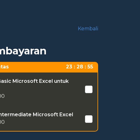
Kembali
embayaran
tas
23 : 28 : 55
Basic Microsoft Excel untuk
00
Intermediate Microsoft Excel
00