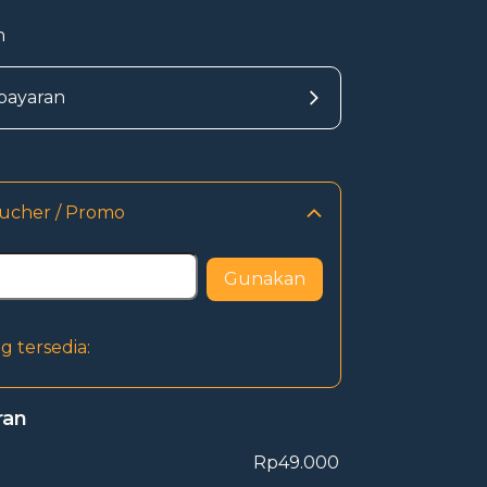
n
bayaran
ucher / Promo
Gunakan
 tersedia:
ran
Rp49.000