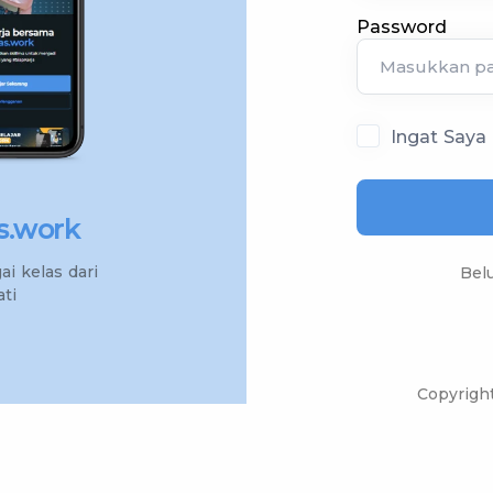
Password
Ingat Saya
s.work
Belaja
i kelas dari
Bel
ti
Belajar skil
era digi
Copyright