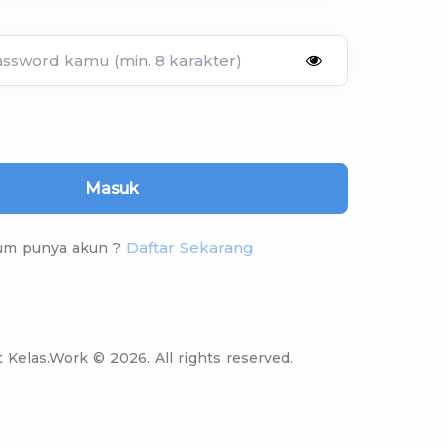
Masuk
r Skill Digital di Program
Digital Kelas.work
Daftar Sekarang
um punya akun ?
l dan pengetahuan yang sangat dibutuhkan di
tal hingga menjadi seorang professional
 Kelas.Work © 2026. All rights reserved.