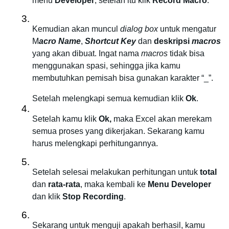
menu 
Developer
, setelah itu klik 
Record Macro
.
Kemudian akan muncul 
dialog box
 untuk mengatur 
M
acro Name
, 
Shortcut Key
 dan 
deskripsi 
macros
yang akan dibuat. Ingat nama 
macros
 tidak bisa 
menggunakan spasi, sehingga jika kamu 
membutuhkan pemisah bisa gunakan karakter “_”. 
Setelah melengkapi semua kemudian klik
 Ok
.
Setelah kamu klik 
Ok, 
maka Excel akan merekam 
semua proses yang dikerjakan. Sekarang kamu 
harus melengkapi perhitungannya. 
Setelah selesai melakukan perhitungan untuk
 total 
dan 
rata-rata
, maka kembali ke 
Menu Developer
dan klik
 Stop Recording
.
Sekarang untuk menguji apakah berhasil, kamu 