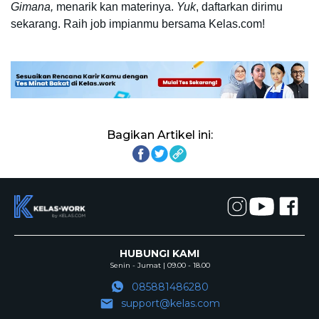
Gimana, 
menarik kan materinya. 
Yuk
, daftarkan dirimu 
sekarang. Raih job impianmu bersama Kelas.com!
Bagikan Artikel ini:
HUBUNGI KAMI
Senin - Jumat | 09.00 - 18.00
085881486280
support@kelas.com